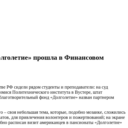
олголетие» прошла в Финансовом
ве РФ сидели рядом студенты и преподаватели: на суд
ися Политехнического института в Вустере, штат
а благотворительный фонд «Долголетие» назван партнером
о – своя небольшая тема, которые, подобно мозаике, сложились
атов, для привлечения волонтеров и пожертвований; на экране
бно расписан визит американцев в пансионаты «Долголетие»