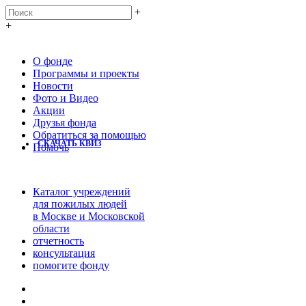
+
+
О фонде
Программы и проекты
Новости
Фото и Видео
Акции
Друзья фонда
Обратиться за помощью
СКАЧАТЬ КВИЗ
Помочь
Каталог учреждений
для пожилых людей
в Москве и Московской
области
отчетность
консультация
помогите фонду