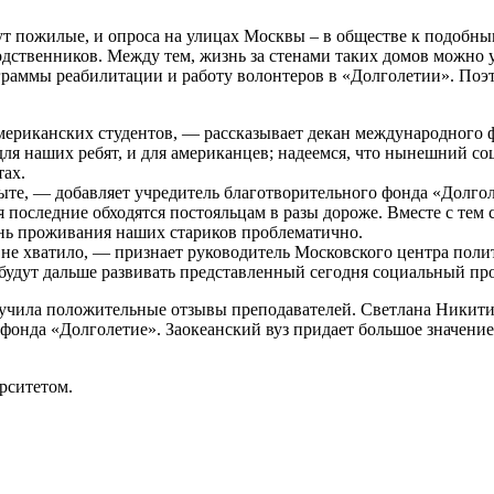
ут пожилые, и опроса на улицах Москвы – в обществе к подобным
дственников. Между тем, жизнь за стенами таких домов можно 
граммы реабилитации и работу волонтеров в «Долголетии». Поэ
мериканских студентов, — рассказывает декан международного 
и для наших ребят, и для американцев; надеемся, что нынешний
ах.
ыте, — добавляет учредитель благотворительного фонда «Долгол
последние обходятся постояльцам в разы дороже. Вместе с тем 
нь проживания наших стариков проблематично.
и не хватило, — признает руководитель Московского центра пол
 будут дальше развивать представленный сегодня социальный пр
олучила положительные отзывы преподавателей. Светлана Никит
 фонда «Долголетие». Заокеанский вуз придает большое значени
рситетом.