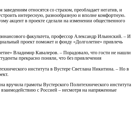
 заведениям относятся со страхом, преобладает негатив, и
устроить интересную, разнообразную и вполне комфортную.
тому акцент в проекте сделали на изменении общественного
финансового факультета, профессор Александр Ильинский. – И
 социальный проект поможет и фонду «Долголетие» привлечь
етие» Владимир Кавалеров. – Порадовало, что гости не нашли
студенты прекрасно поняли, что без привлечения
итехнического института в Вустере Светлана Никитина. – Но в
оект.
ина вручила грамоты Вустерского Политехнического института
е взаимодействию с Россией – несмотря на напряженные