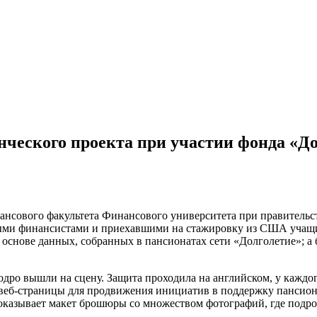
нческого проекта при участии фонда «Д
ансового факультета Финансового университета при правительст
ыми финансистами и приехавшими на стажировку из США учащим
а основе данных, собранных в пансионатах сети «Долголетие»; 
одро вышли на сцену. Защита проходила на английском, у каждог
и веб-страницы для продвижения инициатив в поддержку пансион
оказывает макет брошюры со множеством фотографий, где подро