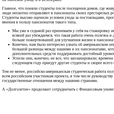
Главное, что поняли студенты после посещения домов, где жив
люди неохотно отправляют в пансионаты своих престарелых ро
Студенты высоко оценили условия ухода за постояльцами, про
мнения в пользу пансионатов такого типа.
Мы уже в седьмой раз принимаем у себя на стажировку а
всякий раз убеждаемся, что такая работа очень полезна 
больше пожертвований для улучшения жизни в пансионат
Конечно, нам было интересно узнать об американском оп
большой разницы между нашими и их пансионатами, хотя 
дополнительных средств поддерживать достойный урове
Успели они, конечно, не все, что запланировали; времен
следующем году приедут другие студенты и скорее всего
Тем не менее, российско-американская студенческая работа п
всем российским участникам проекта, в том числе руководству
государственные отношения между нашими странами.
А «Долголетие» продолжит сотрудничать с Финансовым униве