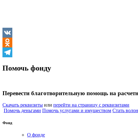
VK
Odnoklassniki
Telegram
Помочь фонду
Перевести благотворительную помощь на расчет
Скачать реквизиты
или
перейти на страницу с реквизитами
Помочь деньгами
Помочь услугами и имуществом
Стать воло
Фонд
О фонде