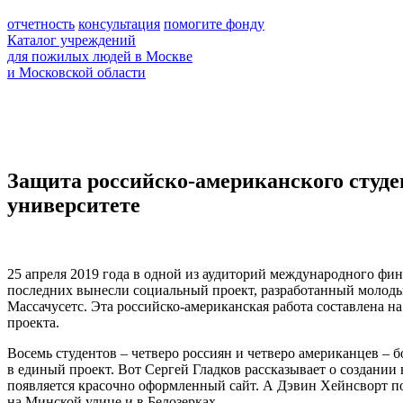
отчетность
консультация
помогите фонду
Каталог учреждений
для пожилых людей в Москве
и Московской области
Защита российско-американского студе
университете
25 апреля 2019 года в одной из аудиторий международного фин
последних вынесли социальный проект, разработанный молод
Массачусетс. Эта российско-американская работа составлена н
проекта.
Восемь студентов – четверо россиян и четверо американцев – б
в единый проект. Вот Сергей Гладков рассказывает о создани
появляется красочно оформленный сайт. А Дэвин Хейнсворт п
на Минской улице и в Белозерках.