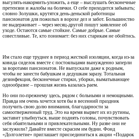
выгулять-накормить-уложить, а еще – выслушать бесконечные
претензии и жалобы на болячки. О себе приходится забывать;
словно Золушки, крутятся день-деньской работницы
пансионатов для пожилых в ворохе дел и забот. Большинство
не выдерживает – через месяц-другой пишут заявление об
уходе. Остаются самые стойкие. Самые добрые. Самые
совестливые. Те, кто понимает: без них старикам не обойтись.
Им стало еще труднее в период жесткой изоляции, когда из-за
ковида сиделок вместе с постояльцами вынужденно заперли
за воротами пансионатов. Не выпускали даже к родным,
чтобы не занести бабушкам и дедушкам заразу. Тотальная
дезинфекция, бесконечные стирки, уборки, выматывающее
однообразие – прошлая жизнь казалась раем.
Но они по-прежнему здесь, рядом с больными и немощными.
Правда им очень хочется хотя бы в весенний праздник
получить свою долю внимания, благодарности за
самоотверженный труд. Это на время вырвет их из рутины,
заставит улыбнуться, выше поднять головы, почувствовать
себя обаятельными и привлекательными. Ну разве они не
заслужили? Давайте вместе скрасим им будни. Фонд
«Долголетие» приглашает присоединиться к акции «Подарок