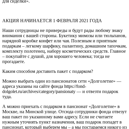
для сиделки».
АКЦИЯ НАЧИНАЕТСЯ 1 ФЕВРАЛЯ 2021 ГОДА
Наши сотрудницы не привереды и будут рады любому знаку
внимания с вашей стороны. Букетику мимозы или тюльпанов,
нарядной коробке конфет или чая. Полезным и приятным
подаркам – легкому шарфику, палантину, домашним тапочкам,
комплекту полотенец, набору косметических средств. Главное
– покупайте с душой, для хорошего человека; тогда не
прогадаете.
Каким способом доставить пакет с подарком?
Можно выбрать один из пансионатов сети «Долголетие» —
адреса указаны на сайте фонда https://fond-
dolgolet.ru/archives/category/pansionaty — и отвезти подарок
туда.
А можно приехать с подарком в пансионат «Долголетие» в
Москве, на Минской улице. Отсюда сотрудники фонда отвезут
ваш пакет по указанному вами адресу. Если не считаете
нужным уточнять пункт назначения, ваш подарок попадет в
пансионат, который выберем мы – а мы постараемся никого из