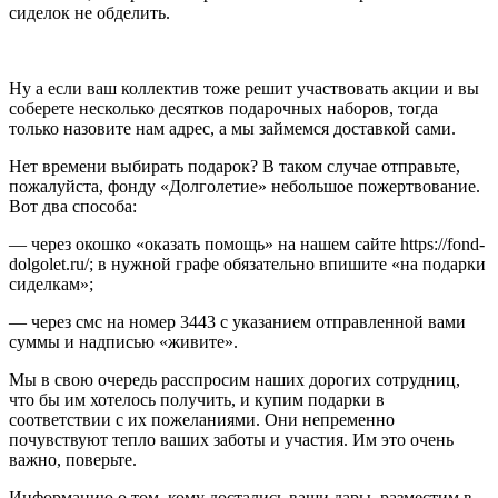
сиделок не обделить.
Ну а если ваш коллектив тоже решит участвовать акции и вы
соберете несколько десятков подарочных наборов, тогда
только назовите нам адрес, а мы займемся доставкой сами.
Нет времени выбирать подарок? В таком случае отправьте,
пожалуйста, фонду «Долголетие» небольшое пожертвование.
Вот два способа:
— через окошко «оказать помощь» на нашем сайте https://fond-
dolgolet.ru/; в нужной графе обязательно впишите «на подарки
сиделкам»;
— через смс на номер 3443 с указанием отправленной вами
суммы и надписью «живите».
Мы в свою очередь расспросим наших дорогих сотрудниц,
что бы им хотелось получить, и купим подарки в
соответствии с их пожеланиями. Они непременно
почувствуют тепло ваших заботы и участия. Им это очень
важно, поверьте.
Информацию о том, кому достались ваши дары, разместим в