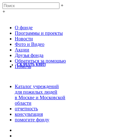
+
+
О фонде
Программы и проекты
Новости
Фото и Видео
Акции
Друзья фонда
Обратиться за помощью
СКАЧАТЬ КВИЗ
Помочь
Каталог учреждений
для пожилых людей
в Москве и Московской
области
отчетность
консультация
помогите фонду