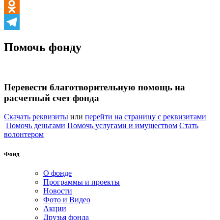
VK
Odnoklassniki
Telegram
Помочь фонду
Перевести благотворительную помощь на
расчетный счет фонда
Скачать реквизиты
или
перейти на страницу с реквизитами
Помочь деньгами
Помочь услугами и имуществом
Стать
волонтером
Фонд
О фонде
Программы и проекты
Новости
Фото и Видео
Акции
Друзья фонда