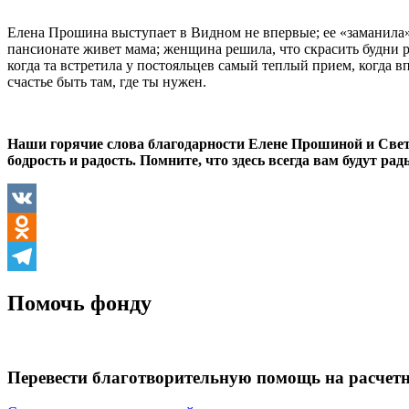
Елена Прошина выступает в Видном не впервые; ее «заманила» 
пансионате живет мама; женщина решила, что скрасить будни ро
когда та встретила у постояльцев самый теплый прием, когда вп
счастье быть там, где ты нужен.
Наши горячие слова благодарности Елене Прошиной и Свет
бодрость и радость. Помните, что здесь всегда вам будут рад
VK
Odnoklassniki
Telegram
Помочь фонду
Перевести благотворительную помощь на расчет