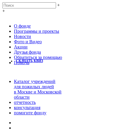
+
+
О фонде
Программы и проекты
Новости
Фото и Видео
Акции
Друзья фонда
Обратиться за помощью
СКАЧАТЬ КВИЗ
Помочь
Каталог учреждений
для пожилых людей
в Москве и Московской
области
отчетность
консультация
помогите фонду