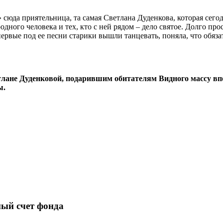
сюда приятельница, та самая Светлана Дуденкова, которая сегод
дного человека и тех, кто с ней рядом – дело святое. Долго пр
ервые под ее песни старики вышли танцевать, поняла, что обязат
лане Дуденковой, подарившим обитателям Видного массу вп
ы.
ный счет фонда